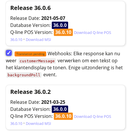
Release 36.0.6
Release Date:
2021-05-07
Database Version:
36.0.0
Q-line POS Version:
36.0.10
Download Q-line POS
·
36.0.10
Download MSI
✓
Webhooks: Elke response kan nu
Translation pending
weer
verwerken om een tekst op
customerMessage
het klantendisplay te tonen. Enige uitzondering is het
event.
backgroundPoll
Release 36.0.2
Release Date:
2021-03-25
Database Version:
36.0.0
Q-line POS Version:
36.0.10
Download Q-line POS
·
36.0.10
Download MSI