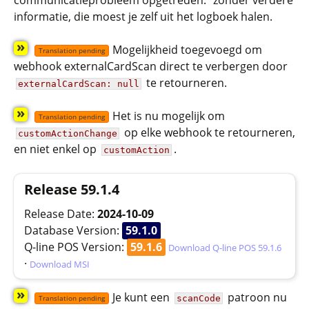
communicatieprobleem opgetreden." zonder verdere
informatie, die moest je zelf uit het logboek halen.
»
Mogelijkheid toegevoegd om
Translation pending
webhook externalCardScan direct te verbergen door
te retourneren.
externalCardScan: null
»
Het is nu mogelijk om
Translation pending
op elke webhook te retourneren,
customActionChange
en niet enkel op
.
customAction
Release 59.1.4
Release Date:
2024-10-09
Database Version:
59.1.0
Q-line POS Version:
59.1.6
Download Q-line POS 59.1.6
·
Download MSI
»
Je kunt een
patroon nu
scanCode
Translation pending