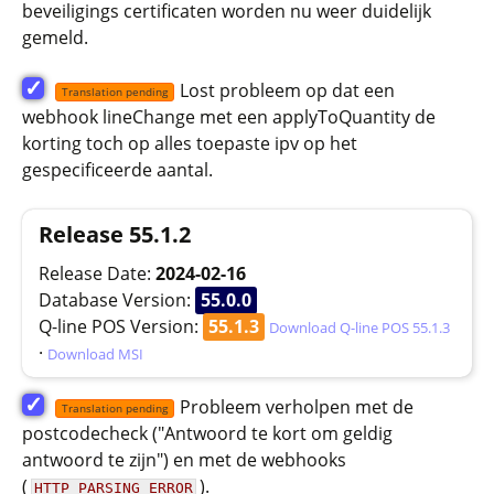
beveiligings certificaten worden nu weer duidelijk
gemeld.
✓
Lost probleem op dat een
Translation pending
webhook lineChange met een applyToQuantity de
korting toch op alles toepaste ipv op het
gespecificeerde aantal.
Release 55.1.2
Release Date:
2024-02-16
Database Version:
55.0.0
Q-line POS Version:
55.1.3
Download Q-line POS 55.1.3
·
Download MSI
✓
Probleem verholpen met de
Translation pending
postcodecheck ("Antwoord te kort om geldig
antwoord te zijn") en met de webhooks
(
).
HTTP_PARSING_ERROR