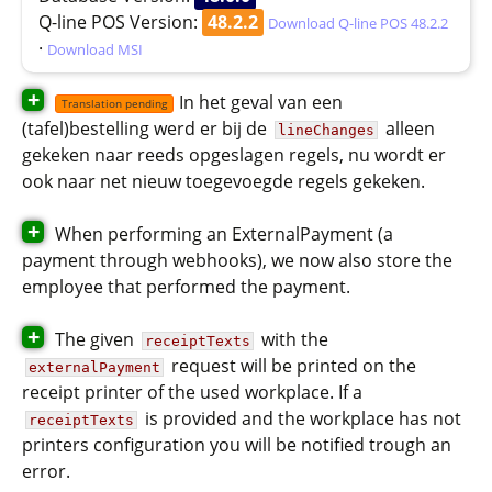
Q-line POS Version:
48.2.2
Download Q-line POS 48.2.2
·
Download MSI
+
In het geval van een
Translation pending
(tafel)bestelling werd er bij de
alleen
lineChanges
gekeken naar reeds opgeslagen regels, nu wordt er
ook naar net nieuw toegevoegde regels gekeken.
+
When performing an ExternalPayment (a
payment through webhooks), we now also store the
employee that performed the payment.
+
The given
with the
receiptTexts
request will be printed on the
externalPayment
receipt printer of the used workplace. If a
is provided and the workplace has not
receiptTexts
printers configuration you will be notified trough an
error.