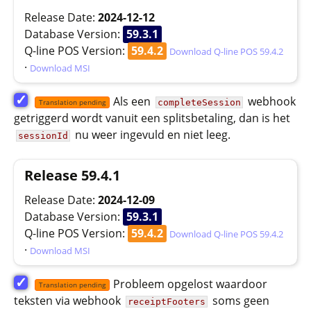
Release Date:
2024-12-12
Database Version:
59.3.1
Q-line POS Version:
59.4.2
Download Q-line POS 59.4.2
·
Download MSI
✓
Als een
webhook
completeSession
Translation pending
getriggerd wordt vanuit een splitsbetaling, dan is het
nu weer ingevuld en niet leeg.
sessionId
Release 59.4.1
Release Date:
2024-12-09
Database Version:
59.3.1
Q-line POS Version:
59.4.2
Download Q-line POS 59.4.2
·
Download MSI
✓
Probleem opgelost waardoor
Translation pending
teksten via webhook
soms geen
receiptFooters