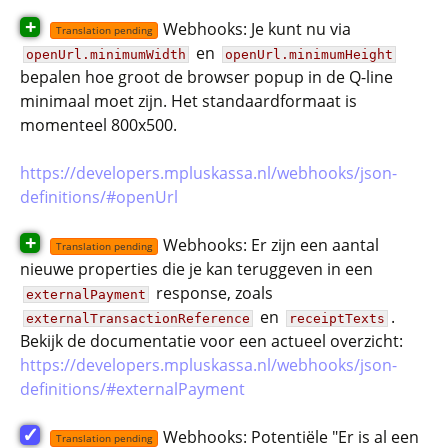
+
Webhooks: Je kunt nu via
Translation pending
en
openUrl.minimumWidth
openUrl.minimumHeight
bepalen hoe groot de browser popup in de Q-line
minimaal moet zijn. Het standaardformaat is
momenteel 800x500.
https://developers.mpluskassa.nl/webhooks/json-
definitions/#openUrl
+
Webhooks: Er zijn een aantal
Translation pending
nieuwe properties die je kan teruggeven in een
response, zoals
externalPayment
en
.
externalTransactionReference
receiptTexts
Bekijk de documentatie voor een actueel overzicht:
https://developers.mpluskassa.nl/webhooks/json-
definitions/#externalPayment
✓
Webhooks: Potentiële "Er is al een
Translation pending