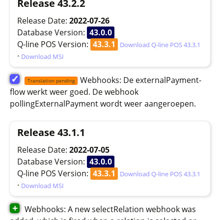
Release 43.2.2
Release Date:
2022-07-26
Database Version:
43.0.0
Q-line POS Version:
43.3.1
Download Q-line POS 43.3.1
·
Download MSI
✓
Webhooks: De externalPayment-
Translation pending
flow werkt weer goed. De webhook
pollingExternalPayment wordt weer aangeroepen.
Release 43.1.1
Release Date:
2022-07-05
Database Version:
43.0.0
Q-line POS Version:
43.3.1
Download Q-line POS 43.3.1
·
Download MSI
+
Webhooks: A new selectRelation webhook was