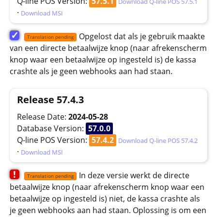
Q-line POS Version:
57.5.1
Download Q-line POS 57.5.1
·
Download MSI
✓
Opgelost dat als je gebruik maakte
Translation pending
van een directe betaalwijze knop (naar afrekenscherm
knop waar een betaalwijze op ingesteld is) de kassa
crashte als je geen webhooks aan had staan.
Release 57.4.3
Release Date:
2024-05-28
Database Version:
57.0.0
Q-line POS Version:
57.4.2
Download Q-line POS 57.4.2
·
Download MSI
!
In deze versie werkt de directe
Translation pending
betaalwijze knop (naar afrekenscherm knop waar een
betaalwijze op ingesteld is) niet, de kassa crashte als
je geen webhooks aan had staan. Oplossing is om een