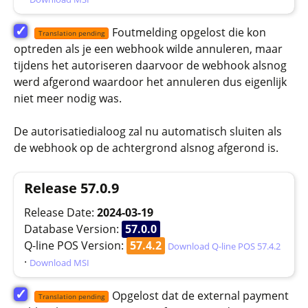
✓
Foutmelding opgelost die kon
Translation pending
optreden als je een webhook wilde annuleren, maar
tijdens het autoriseren daarvoor de webhook alsnog
werd afgerond waardoor het annuleren dus eigenlijk
niet meer nodig was.
De autorisatiedialoog zal nu automatisch sluiten als
de webhook op de achtergrond alsnog afgerond is.
Release 57.0.9
Release Date:
2024-03-19
Database Version:
57.0.0
Q-line POS Version:
57.4.2
Download Q-line POS 57.4.2
·
Download MSI
✓
Opgelost dat de external payment
Translation pending