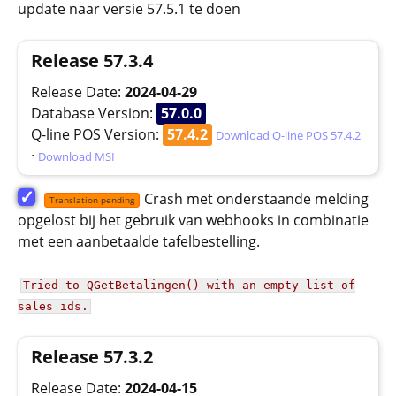
update naar versie 57.5.1 te doen
Release 57.3.4
Release Date:
2024-04-29
Database Version:
57.0.0
Q-line POS Version:
57.4.2
Download Q-line POS 57.4.2
·
Download MSI
✓
Crash met onderstaande melding
Translation pending
opgelost bij het gebruik van webhooks in combinatie
met een aanbetaalde tafelbestelling.
Tried to QGetBetalingen() with an empty list of
sales ids.
Release 57.3.2
Release Date:
2024-04-15