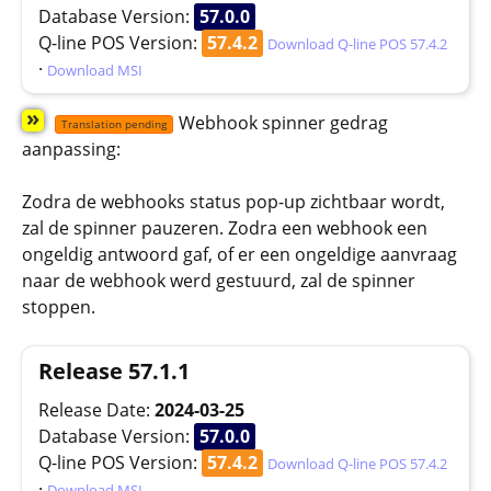
Database Version:
57.0.0
Q-line POS Version:
57.4.2
Download Q-line POS 57.4.2
·
Download MSI
»
Webhook spinner gedrag
Translation pending
aanpassing:
Zodra de webhooks status pop-up zichtbaar wordt,
zal de spinner pauzeren. Zodra een webhook een
ongeldig antwoord gaf, of er een ongeldige aanvraag
naar de webhook werd gestuurd, zal de spinner
stoppen.
Release 57.1.1
Release Date:
2024-03-25
Database Version:
57.0.0
Q-line POS Version:
57.4.2
Download Q-line POS 57.4.2
·
Download MSI