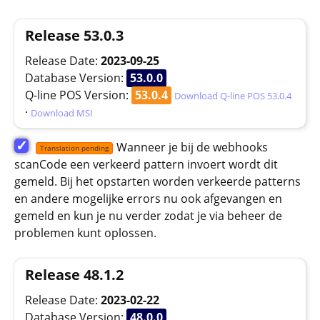
Release 53.0.3
Release Date:
2023-09-25
Database Version:
53.0.0
Q-line POS Version:
53.0.4
Download Q-line POS 53.0.4
·
Download MSI
✓
Wanneer je bij de webhooks
Translation pending
scanCode een verkeerd pattern invoert wordt dit
gemeld. Bij het opstarten worden verkeerde patterns
en andere mogelijke errors nu ook afgevangen en
gemeld en kun je nu verder zodat je via beheer de
problemen kunt oplossen.
Release 48.1.2
Release Date:
2023-02-22
Database Version:
48.0.0