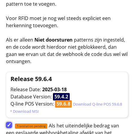
pattern toe te voegen.
Voor RFID moet je nog wel steeds expliciet een
herkenning toevoegen.
Als er alleen
Niet doorsturen
patterns zijn ingesteld,
en de code wordt hierdoor niet geblokkeerd, dan
gaan we ervan uit dat de webhook de code dus wel wil
ontvangen.
Release 59.6.4
Release Date:
2025-03-18
Database Version:
59.4.2
Q-line POS Version:
59.6.8
Download Q-line POS 59.6.8
·
Download MSI
✓
Als het uiteindelijke bedrag van
Translation pending
een geslaagde webhookbetaling afwijkt van het