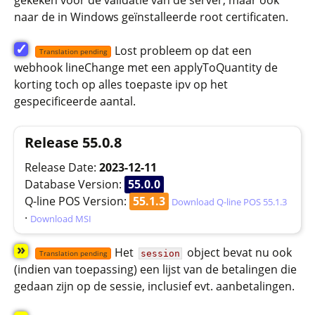
gekeken voor de validatie van de server, maar ook
naar de in Windows geïnstalleerde root certificaten.
✓
Lost probleem op dat een
Translation pending
webhook lineChange met een applyToQuantity de
korting toch op alles toepaste ipv op het
gespecificeerde aantal.
Release 55.0.8
Release Date:
2023-12-11
Database Version:
55.0.0
Q-line POS Version:
55.1.3
Download Q-line POS 55.1.3
·
Download MSI
»
Het
object bevat nu ook
session
Translation pending
(indien van toepassing) een lijst van de betalingen die
gedaan zijn op de sessie, inclusief evt. aanbetalingen.