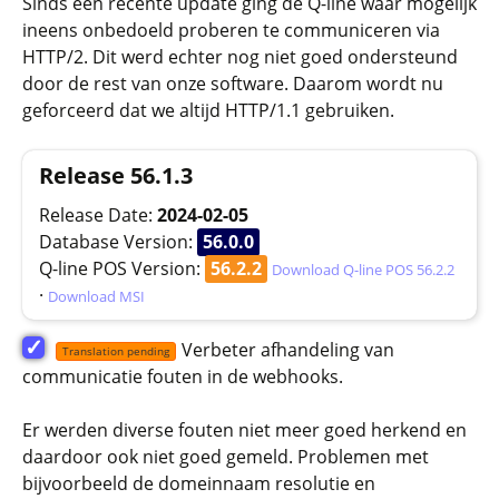
Sinds een recente update ging de Q-line waar mogelijk
ineens onbedoeld proberen te communiceren via
HTTP/2. Dit werd echter nog niet goed ondersteund
door de rest van onze software. Daarom wordt nu
geforceerd dat we altijd HTTP/1.1 gebruiken.
Release 56.1.3
Release Date:
2024-02-05
Database Version:
56.0.0
Q-line POS Version:
56.2.2
Download Q-line POS 56.2.2
·
Download MSI
✓
Verbeter afhandeling van
Translation pending
communicatie fouten in de webhooks.
Er werden diverse fouten niet meer goed herkend en
daardoor ook niet goed gemeld. Problemen met
bijvoorbeeld de domeinnaam resolutie en