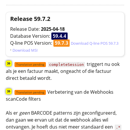
Release 59.7.2
Release Date:
2025-04-18
Database Version:
59.4.4
Q-line POS Version:
59.7.3
Download Q-line POS 59.7.3
·
Download MSI
»
triggert nu ook
completeSession
Translation pending
als je een factuur maakt, ongeacht of die factuur
direct betaald wordt.
»
Verbetering van de Webhooks
Translation pending
scanCode filters
Als er
geen
BARCODE patterns zijn geconfigureerd,
dan gaan we ervan uit dat de webhook alles wil
ontvangen. Je hoeft dus niet meer standaard een
.*