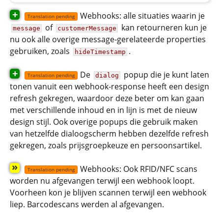
+
Webhooks: alle situaties waarin je
Translation pending
of
kan retourneren kun je
message
customerMessage
nu ook alle overige message-gerelateerde properties
gebruiken, zoals
.
hideTimestamp
+
De
popup die je kunt laten
dialog
Translation pending
tonen vanuit een webhook-response heeft een design
refresh gekregen, waardoor deze beter om kan gaan
met verschillende inhoud en in lijn is met de nieuw
design stijl. Ook overige popups die gebruik maken
van hetzelfde dialoogscherm hebben dezelfde refresh
gekregen, zoals prijsgroepkeuze en persoonsartikel.
»
Webhooks: Ook RFID/NFC scans
Translation pending
worden nu afgevangen terwijl een webhook loopt.
Voorheen kon je blijven scannen terwijl een webhook
liep. Barcodescans werden al afgevangen.