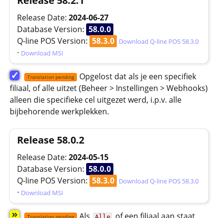
Release 58.2.1
Release Date:
2024-06-27
Database Version:
58.0.0
Q-line POS Version:
58.3.0
Download Q-line POS 58.3.0
·
Download MSI
✓
Opgelost dat als je een specifiek
Translation pending
filiaal, of alle uitzet (Beheer > Instellingen > Webhooks)
alleen die specifieke cel uitgezet werd, i.p.v. alle
bijbehorende werkplekken.
Release 58.0.2
Release Date:
2024-05-15
Database Version:
58.0.0
Q-line POS Version:
58.3.0
Download Q-line POS 58.3.0
·
Download MSI
»
Als
of een filiaal aan staat
Alle
Translation pending