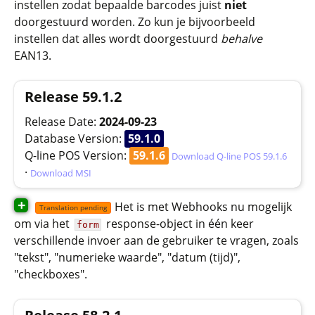
instellen zodat bepaalde barcodes juist
niet
doorgestuurd worden. Zo kun je bijvoorbeeld
instellen dat alles wordt doorgestuurd
behalve
EAN13.
Release 59.1.2
Release Date:
2024-09-23
Database Version:
59.1.0
Q-line POS Version:
59.1.6
Download Q-line POS 59.1.6
·
Download MSI
+
Het is met Webhooks nu mogelijk
Translation pending
om via het
response-object in één keer
form
verschillende invoer aan de gebruiker te vragen, zoals
"tekst", "numerieke waarde", "datum (tijd)",
"checkboxes".