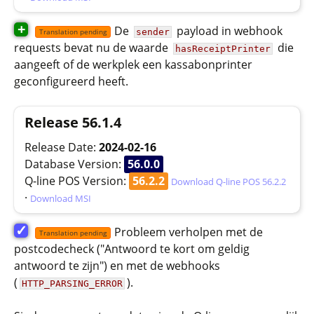
+
De
payload in webhook
sender
Translation pending
requests bevat nu de waarde
die
hasReceiptPrinter
aangeeft of de werkplek een kassabonprinter
geconfigureerd heeft.
Release 56.1.4
Release Date:
2024-02-16
Database Version:
56.0.0
Q-line POS Version:
56.2.2
Download Q-line POS 56.2.2
·
Download MSI
✓
Probleem verholpen met de
Translation pending
postcodecheck ("Antwoord te kort om geldig
antwoord te zijn") en met de webhooks
(
).
HTTP_PARSING_ERROR