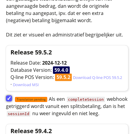
aangevraagde bedrag, dan wordt de originele
betaling nu aangepast, ipv. dat er een extra
(negatieve) betaling bijgemaakt wordt.
Dit ziet er visueel en administratief begrijpelijker uit.
Release 59.5.2
Release Date:
2024-12-12
Database Version:
59.4.0
Q-line POS Version:
59.5.2
Download Q-line POS 59.5.2
·
Download MSI
✓
Als een
webhook
completeSession
Translation pending
getriggerd wordt vanuit een splitsbetaling, dan is het
nu weer ingevuld en niet leeg.
sessionId
Release 59.4.2