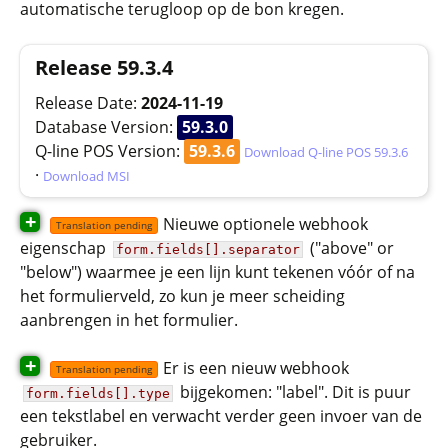
automatische terugloop op de bon kregen.
Release 59.3.4
Release Date:
2024-11-19
Database Version:
59.3.0
Q-line POS Version:
59.3.6
Download Q-line POS 59.3.6
·
Download MSI
+
Nieuwe optionele webhook
Translation pending
eigenschap
("above" or
form.fields[].separator
"below") waarmee je een lijn kunt tekenen vóór of na
het formulierveld, zo kun je meer scheiding
aanbrengen in het formulier.
+
Er is een nieuw webhook
Translation pending
bijgekomen: "label". Dit is puur
form.fields[].type
een tekstlabel en verwacht verder geen invoer van de
gebruiker.