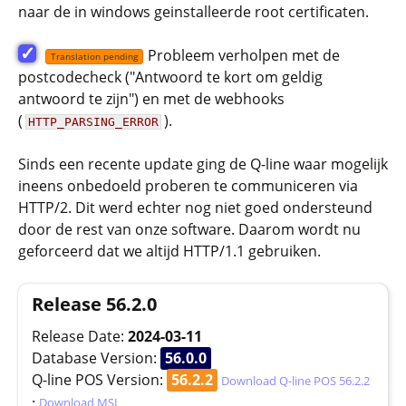
naar de in windows geinstalleerde root certificaten.
✓
Probleem verholpen met de
Translation pending
postcodecheck ("Antwoord te kort om geldig
antwoord te zijn") en met de webhooks
(
).
HTTP_PARSING_ERROR
Sinds een recente update ging de Q-line waar mogelijk
ineens onbedoeld proberen te communiceren via
HTTP/2. Dit werd echter nog niet goed ondersteund
door de rest van onze software. Daarom wordt nu
geforceerd dat we altijd HTTP/1.1 gebruiken.
Release 56.2.0
Release Date:
2024-03-11
Database Version:
56.0.0
Q-line POS Version:
56.2.2
Download Q-line POS 56.2.2
·
Download MSI