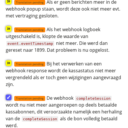
»
Als er geen berichten meer in de
Translation pending
webhook popup staan, wordt deze ook niet meer evt.
met vertraging gesloten.
»
Als het webhook logboek
Translation pending
uitgeschakeld is, klopte de waarde van
niet meer. Die werd dan
event.eventTimestamp
gereset naar 1899. Dat probleem is nu opgelost.
»
Bij het verwerken van een
Translation pending
webhook response wordt de kassastatus niet meer
vergrendeld als er toch geen wijzigingen aangevraagd
zijn.
✓
De webhook
completeSession
Translation pending
wordt nu niet meer aangeroepen op deels betaalde
kassabonnen, dit veroorzaakte namelijk een herhaling
van de
als de bon volledig betaald
completeSession
werd.