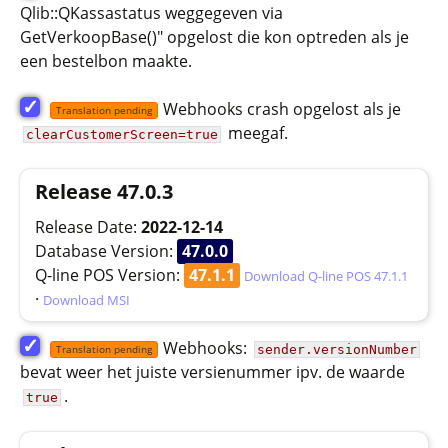
Qlib::QKassastatus weggegeven via
GetVerkoopBase()" opgelost die kon optreden als je
een bestelbon maakte.
✓
Webhooks crash opgelost als je
Translation pending
meegaf.
clearCustomerScreen=true
Release 47.0.3
Release Date:
2022-12-14
Database Version:
47.0.0
Q-line POS Version:
47.1.1
Download Q-line POS 47.1.1
·
Download MSI
✓
Webhooks:
sender.versionNumber
Translation pending
bevat weer het juiste versienummer ipv. de waarde
.
true