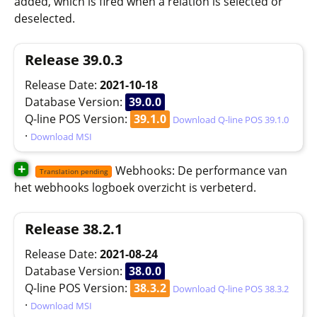
added, which is fired when a relation is selected or
deselected.
Release 39.0.3
Release Date:
2021-10-18
Database Version:
39.0.0
Q-line POS Version:
39.1.0
Download Q-line POS 39.1.0
·
Download MSI
+
Webhooks: De performance van
Translation pending
het webhooks logboek overzicht is verbeterd.
Release 38.2.1
Release Date:
2021-08-24
Database Version:
38.0.0
Q-line POS Version:
38.3.2
Download Q-line POS 38.3.2
·
Download MSI